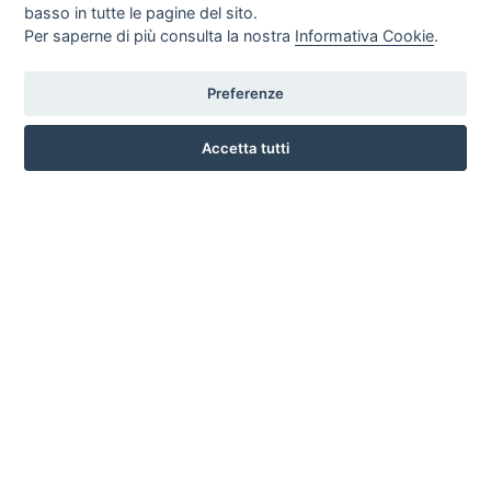
basso in tutte le pagine del sito.
Per saperne di più consulta la nostra
Informativa Cookie
.
Preferenze
LARGO SAN BIAGIO, 147 , 51100 PISTOIA
Accetta tutti
3791331930
INFO SULL'AZIENDA
HOME
AZIENDA
NOTIZIE
DOVE SIAMO
CONTATTI
PRIVACY
TERMINI E CONDIZIONI
COOKIE POLICY
PREFERENZE COOKIE
GUIDA AGLI ACQUISTI