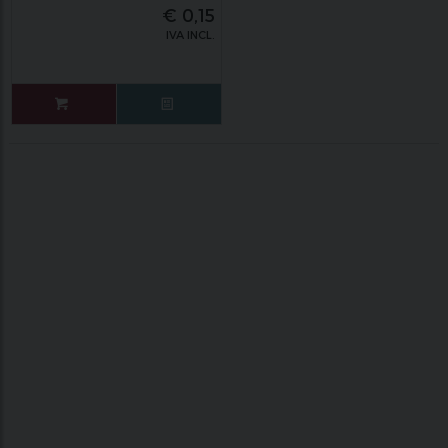
€
0,15
IVA INCL.