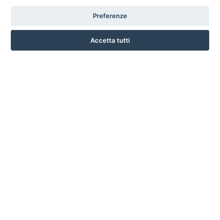
Preferenze
LARGO SAN BIAGIO, 147 , 51100 PISTOIA
Accetta tutti
3791331930
INFO SULL'AZIENDA
HOME
AZIENDA
NOTIZIE
DOVE SIAMO
CONTATTI
PRIVACY
TERMINI E CONDIZIONI
COOKIE POLICY
PREFERENZE COOKIE
GUIDA AGLI ACQUISTI
PROCEDURA DI ACQUISTO
PAGAMENTI