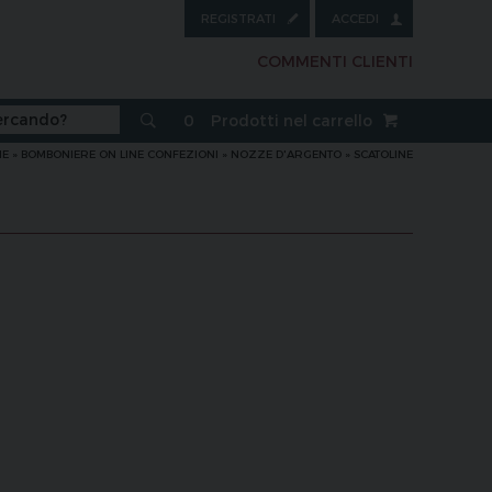
REGISTRATI
ACCEDI
COMMENTI CLIENTI
0
Prodotti nel carrello
ME
»
BOMBONIERE ON LINE CONFEZIONI
»
NOZZE D'ARGENTO
»
SCATOLINE