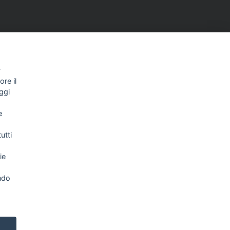
r
re il
ggi
e
utti
ie
NEWSLETTER
ndo
Letta l’informativa privacy acconsento
espressamente al trattamento dei miei dati
personali per finalità di marketing (newsletter,