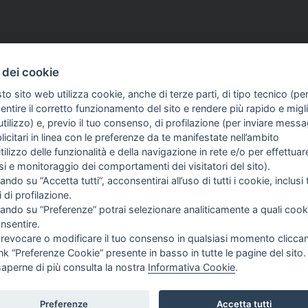
 dei cookie
to sito web utilizza cookie, anche di terze parti, di tipo tecnico (pe
ntire il corretto funzionamento del sito e rendere più rapido e miglio
tilizzo) e, previo il tuo consenso, di profilazione (per inviare messa
icitari in linea con le preferenze da te manifestate nell’ambito
utilizzo delle funzionalità e della navigazione in rete e/o per effettuar
isi e monitoraggio dei comportamenti dei visitatori del sito).
ando su “Accetta tutti”, acconsentirai all’uso di tutti i cookie, inclusi t
i di profilazione.
cando su “Preferenze” potrai selezionare analiticamente a quali cook
nsentire.
 SULL'AZIENDA
GUIDA AGLI ACQUISTI
 revocare o modificare il tuo consenso in qualsiasi momento clicca
ink “Preferenze Cookie” presente in basso in tutte le pagine del sito.
PROCEDURA DI ACQUISTO
saperne di più consulta la nostra
Informativa Cookie
.
NDA
PAGAMENTI
IE
DIRITTO DI RECESSO
Preferenze
Accetta tutti
 SIAMO
SPEDIZIONI E COSTI