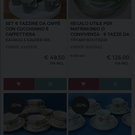
SET 6 TAZZINE DA CAFFÈ
REGALO UTILE PER
CON CUCCHIAINO E
MATRIMONIO O
CAFFETTIERA
CONVIVENZA - 6 TAZZE DA
COLAZIONE
BAGNOLI & BALDESI SRL
TIFFANY BOUTIQUE
CODICE: 2207025
CODICE: 0207022
€
180,00
€
49,50
€
126,00
IVA INCL.
IVA INCL.
-30%
-30%