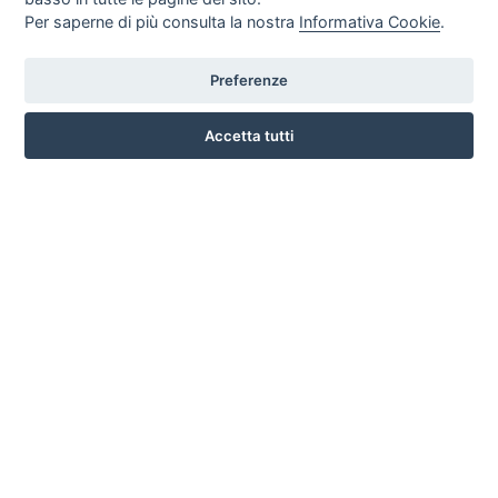
Per saperne di più consulta la nostra
Informativa Cookie
.
Preferenze
LARGO SAN BIAGIO, 147 , 51100 PISTOIA
Accetta tutti
3791331930
INFO SULL'AZIENDA
HOME
AZIENDA
NOTIZIE
DOVE SIAMO
CONTATTI
PRIVACY
TERMINI E CONDIZIONI
COOKIE POLICY
PREFERENZE COOKIE
GUIDA AGLI ACQUISTI
PROCEDURA DI ACQUISTO