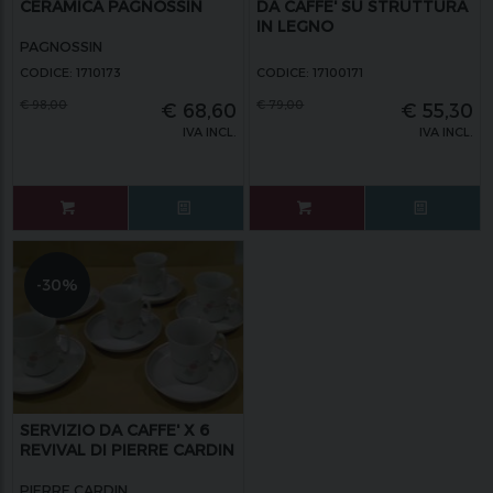
CERAMICA PAGNOSSIN
DA CAFFE' SU STRUTTURA
IN LEGNO
PAGNOSSIN
CODICE: 1710173
CODICE: 17100171
€
98,00
€
79,00
€
68,60
€
55,30
IVA INCL.
IVA INCL.
-30%
SERVIZIO DA CAFFE' X 6
REVIVAL DI PIERRE CARDIN
PIERRE CARDIN