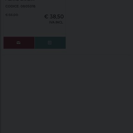
CODICE: 0805018
€
55,00
€
38,50
IVA INCL.