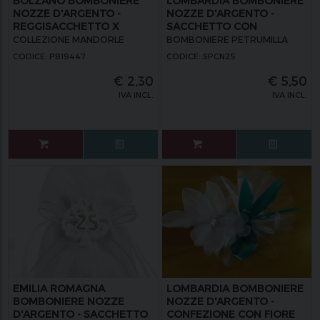
BOLZANO BOMBONIERE
LOMBARDIA BOMBONIERE
NOZZE D'ARGENTO -
NOZZE D'ARGENTO -
REGGISACCHETTO X
SACCHETTO CON
CONFETTI CUORI NUMERO
PORTACHIAVE CUORE
COLLEZIONE MANDORLE
BOMBONIERE PETRUMILLA
25
NUMERO 25
CODICE: PB19447
CODICE: SPCN25
€
2,30
€
5,50
IVA INCL.
IVA INCL.
EMILIA ROMAGNA
LOMBARDIA BOMBONIERE
BOMBONIERE NOZZE
NOZZE D'ARGENTO -
D'ARGENTO - SACCHETTO
CONFEZIONE CON FIORE