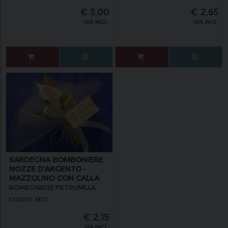
€
3,00
€
2,65
IVA INCL.
IVA INCL.
SARDEGNA BOMBONIERE
NOZZE D'ARGENTO -
MAZZOLINO CON CALLA
GRANDE
BOMBONIERE PETRUMILLA
CODICE: MCG
€
2,15
IVA INCL.