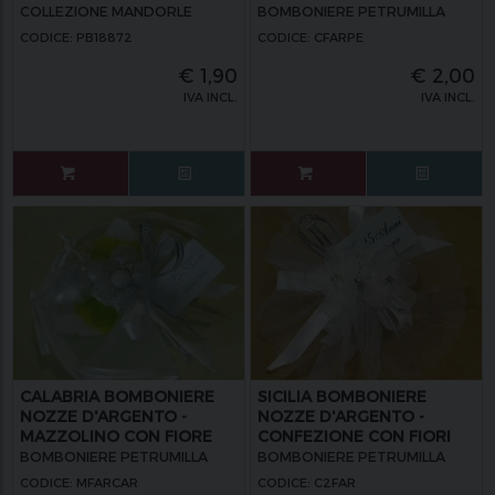
X CONFETTI ALBERO NR.
ARGENTO E
COLLEZIONE MANDORLE
BOMBONIERE PETRUMILLA
25
PORTACONFETTI
CODICE: PB18872
CODICE: CFARPE
ESTERNO
€
1,90
€
2,00
IVA INCL.
IVA INCL.
CALABRIA BOMBONIERE
SICILIA BOMBONIERE
NOZZE D'ARGENTO -
NOZZE D'ARGENTO -
MAZZOLINO CON FIORE
CONFEZIONE CON FIORI
ARGENTO E CONFETTO
ARGENTO
BOMBONIERE PETRUMILLA
BOMBONIERE PETRUMILLA
ARGENTO IN EVIDENZA
CODICE: MFARCAR
CODICE: C2FAR