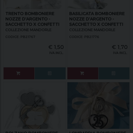
TRENTO BOMBONIERE
BASILICATA BOMBONIERE
NOZZE D'ARGENTO -
NOZZE D'ARGENTO -
SACCHETTO X CONFETTI
SACCHETTO X CONFETTI
NR. 25 ARGENTO
ARGENTO CON BRILLANTE
COLLEZIONE MANDORLE
COLLEZIONE MANDORLE
CODICE: PB21767
CODICE: PB21776
€
1,50
€
1,70
IVA INCL.
IVA INCL.